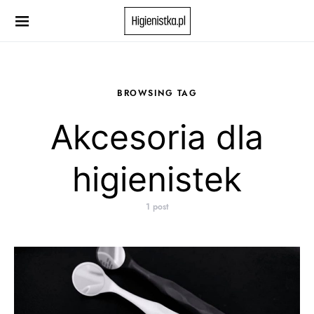
Search for:
When autocomplete results are available use up and down 
BROWSING TAG
Akcesoria dla
higienistek
1 post