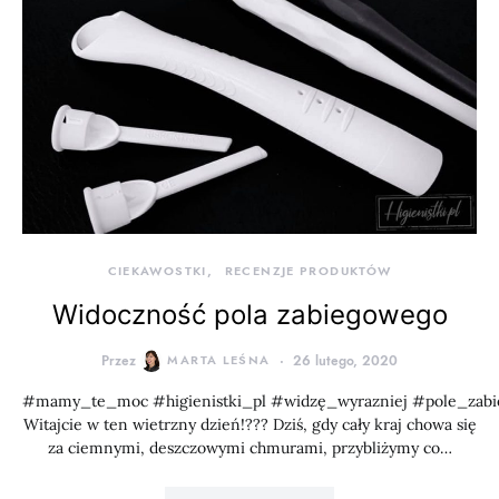
CIEKAWOSTKI
RECENZJE PRODUKTÓW
Widoczność pola zabiegowego
Przez
MARTA LEŚNA
26 lutego, 2020
#mamy_te_moc #higienistki_pl #widzę_wyrazniej #pole_zab
Witajcie w ten wietrzny dzień!??? Dziś, gdy cały kraj chowa się
za ciemnymi, deszczowymi chmurami, przybliżymy co…