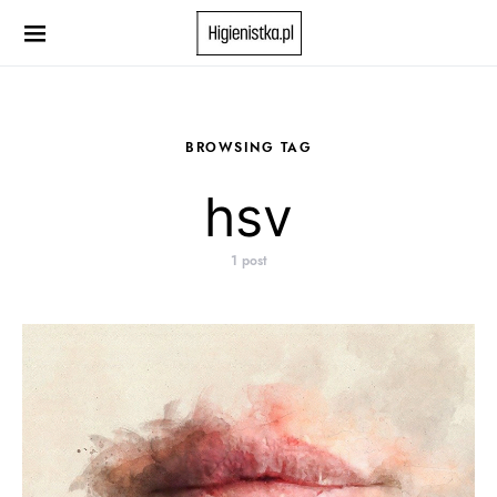
Search for:
When autocomplete results are available use up and down 
BROWSING TAG
hsv
1 post