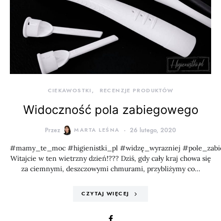
CIEKAWOSTKI
RECENZJE PRODUKTÓW
Widoczność pola zabiegowego
Przez
MARTA LEŚNA
26 lutego, 2020
#mamy_te_moc #higienistki_pl #widzę_wyrazniej #pole_zab
Witajcie w ten wietrzny dzień!??? Dziś, gdy cały kraj chowa się
za ciemnymi, deszczowymi chmurami, przybliżymy co…
CZYTAJ WIĘCEJ