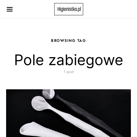
Search for:
When autocomplete results are available use up and down 
BROWSING TAG
Pole zabiegowe
1 post