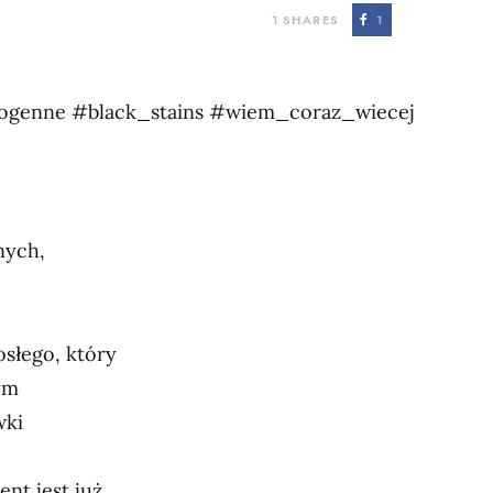
1
SHARES
1
ogenne #black_stains #wiem_coraz_wiecej
nych,
słego, który
ym
wki
nt jest już