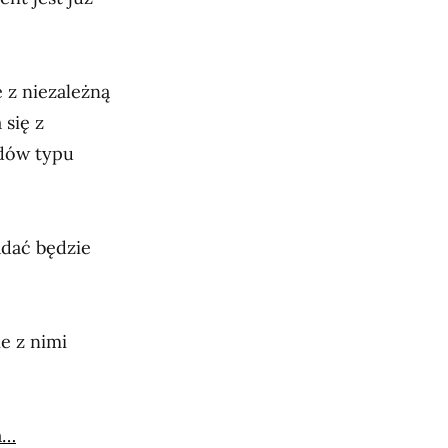
ę z niezależną
 się z
adów typu
adać będzie
e z nimi
a…