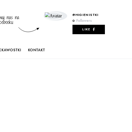
@HIGIENISTKI
wuj nas na
Followers
0
cebooku
LIKE
IEKAWOSTKI
KONTAKT
age. Touch device users, explore by touch or with swipe ges