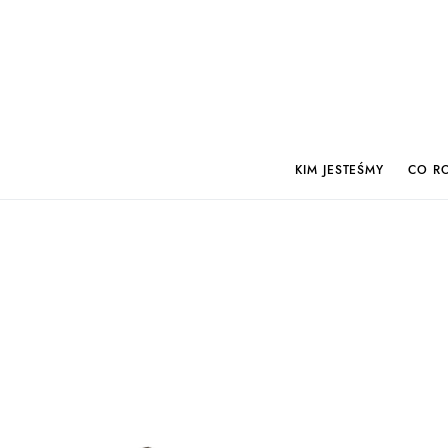
KIM JESTEŚMY
CO R
Search for:
When autocomplete results are available use up