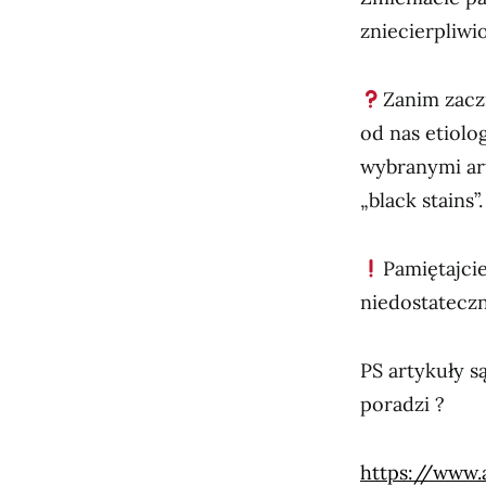
zniecierpliwi
Zanim zaczn
od nas etiolo
wybranymi ar
„black stains”.
Pamiętajci
niedostateczn
PS artykuły s
poradzi ?
https://www.