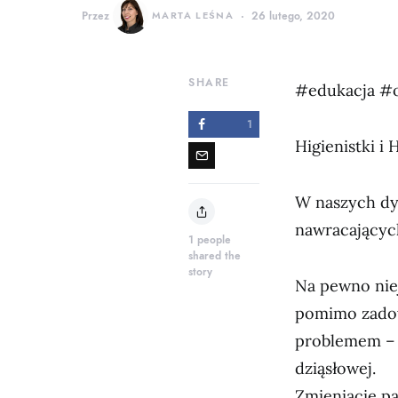
Przez
MARTA LEŚNA
26 lutego, 2020
SHARE
#edukacja #
1
Higienistki i 
W naszych dy
nawracającyc
1
people
shared the
story
Na pewno nie
pomimo zadow
problemem – 
dziąsłowej.
Zmieniacie pa