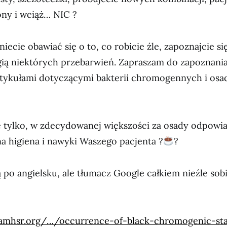
ony i wciąż… NIC ?
iecie obawiać się o to, co robicie źle, zapoznajcie si
gią niektórych przebarwień. Zapraszam do zapoznania
tykułami dotyczącymi bakterii chromogennych i os
e tylko, w zdecydowanej większości za osady odpowi
a higiena i nawyki Waszego pacjenta ?
?
ą po angielsku, ale tłumacz Google całkiem nieźle sobi
amhsr.org/…/occurrence-of-black-chromogenic-st