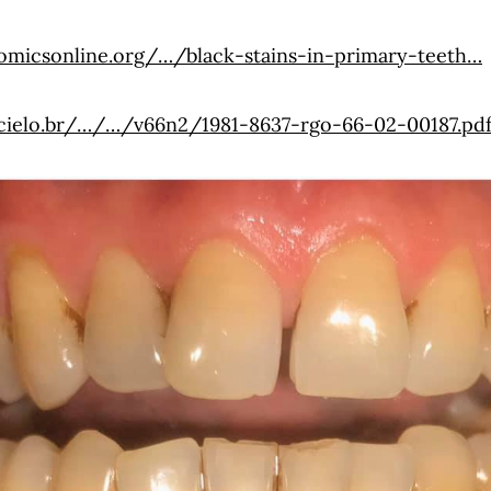
omicsonline.org/…/black-stains-in-primary-teeth…
cielo.br/…/…/v66n2/1981-8637-rgo-66-02-00187.pd