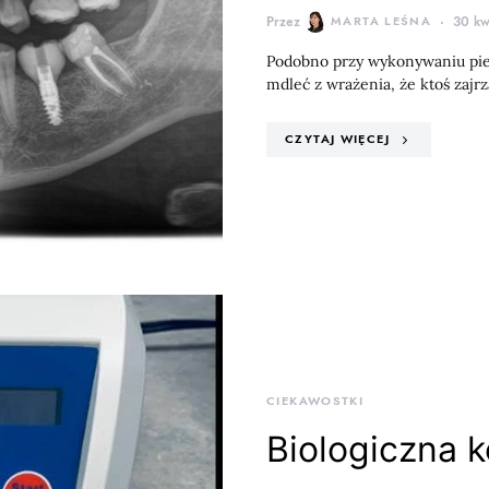
Przez
MARTA LEŚNA
30 kw
Podobno przy wykonywaniu pier
mdleć z wrażenia, że ktoś zajr
CZYTAJ WIĘCEJ
CIEKAWOSTKI
Biologiczna ko