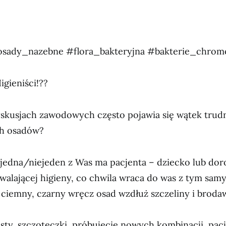
osady_nazebne #flora_bakteryjna #bakterie_chrom
Higieniści!??
skusjach zawodowych często pojawia się wątek trud
h osadów?
jedna/niejeden z Was ma pacjenta – dziecko lub doro
alającej higieny, co chwila wraca do was z tym sam
ciemny, czarny wręcz osad wzdłuż szczeliny i broda
sty, szczoteczki, próbujecie nowych kombinacji, pacje