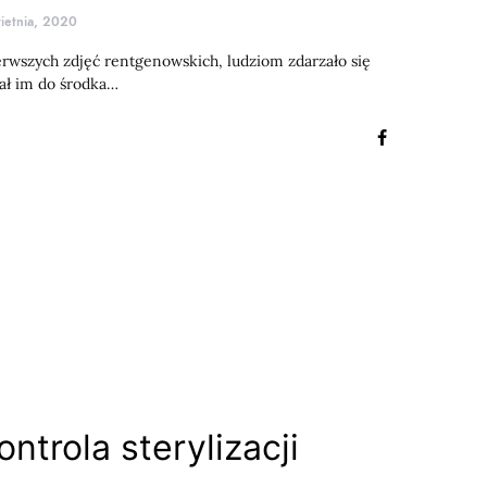
ietnia, 2020
wszych zdjęć rentgenowskich, ludziom zdarzało się
zał im do środka…
ntrola sterylizacji