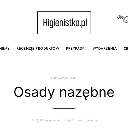
Obser
Fa
OBIMY
RECENZJE PRODUKTÓW
PRZYPADKI
WYDARZENIA
C
 and down arrows to review and enter to go to the desired p
CIEKAWOSTKI
Osady nazębne
2,1K wyświetleń
1 minut czytania